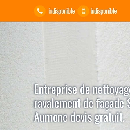
indisponible
indisponible
Entreprise de nettoyag
ravalement de façade 
Aumone devis gratuit.