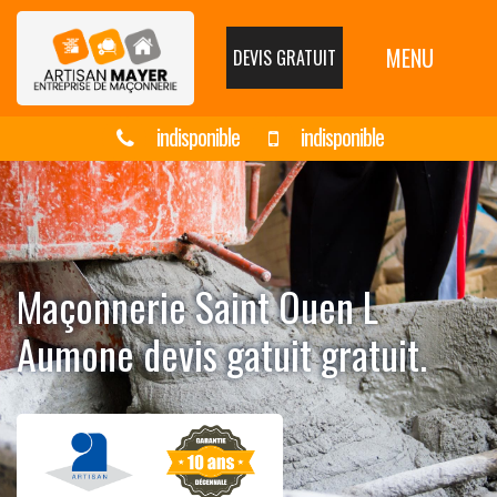
MENU
DEVIS GRATUIT
indisponible
indisponible
Maçonnerie Saint Ouen L
Aumone devis gatuit gratuit.