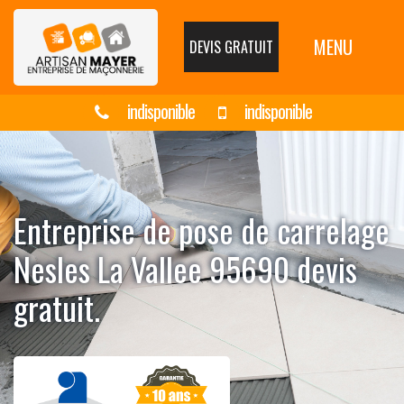
MENU
DEVIS GRATUIT
indisponible
indisponible
Entreprise de pose de carrelage
Nesles La Vallee 95690 devis
gratuit.