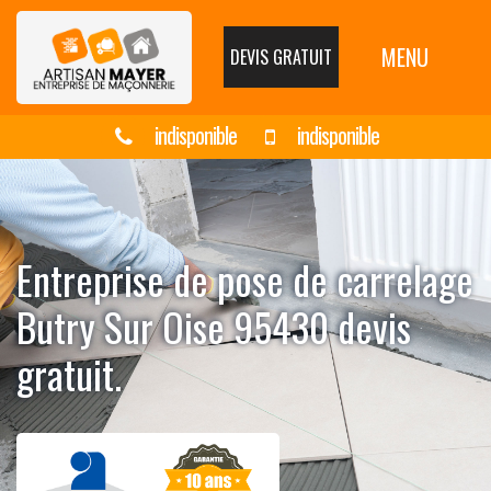
MENU
DEVIS GRATUIT
indisponible
indisponible
Entreprise de pose de carrelage
Butry Sur Oise 95430 devis
gratuit.