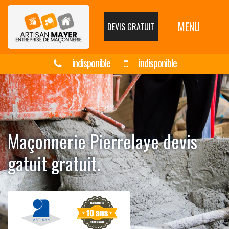
MENU
DEVIS GRATUIT
indisponible
indisponible
Maçonnerie Pierrelaye devis
gatuit gratuit.