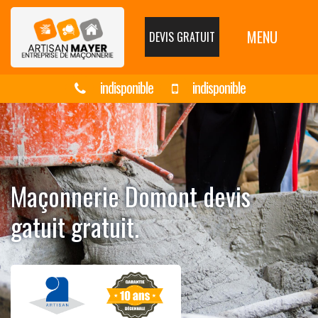
MENU
DEVIS GRATUIT
indisponible
indisponible
Maçonnerie Domont devis
gatuit gratuit.