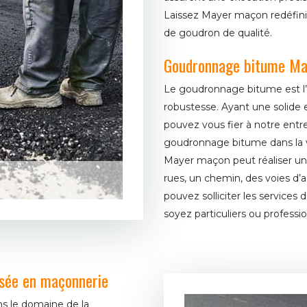
Laissez Mayer maçon redéfini
de goudron de qualité.
Goudronnage bitume M
Le goudronnage bitume est l
robustesse. Ayant une solide 
pouvez vous fier à notre entr
goudronnage bitume dans la v
Mayer maçon peut réaliser u
rues, un chemin, des voies d’a
pouvez solliciter les service
soyez particuliers ou professi
isée en maçonnerie
ns le domaine de la