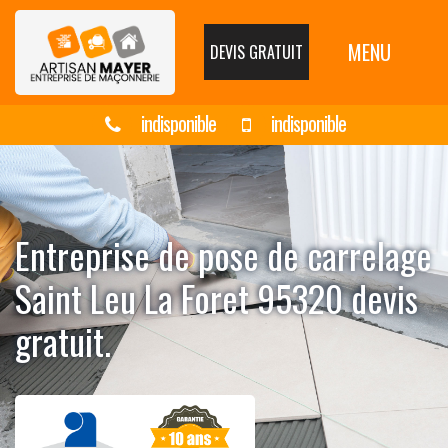
MENU
DEVIS GRATUIT
indisponible
indisponible
Entreprise de pose de carrelage
Saint Leu La Foret 95320 devis
gratuit.