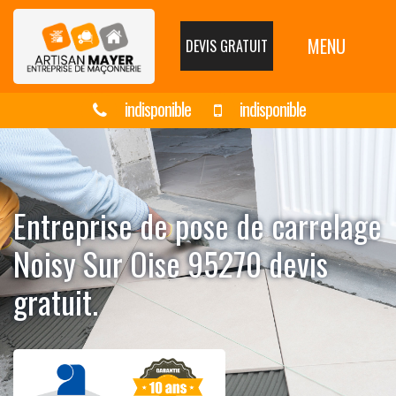
MENU
DEVIS GRATUIT
indisponible
indisponible
Entreprise de pose de carrelage
Noisy Sur Oise 95270 devis
gratuit.