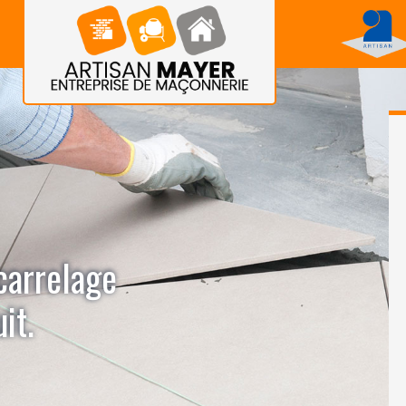
carrelage
it.