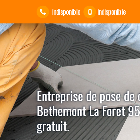
indisponible
indisponible
Entreprise de pose de 
Bethemont La Foret 9
gratuit.