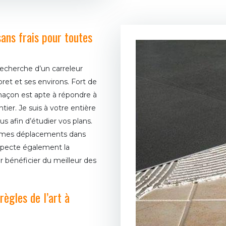
ns frais pour toutes
recherche d’un carreleur
et et ses environs. Fort de
 maçon est apte à répondre à
tier. Je suis à votre entière
s afin d’étudier vos plans.
ur mes déplacements dans
respecte également la
r bénéficier du meilleur des
règles de l’art à