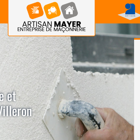
e et
illeron