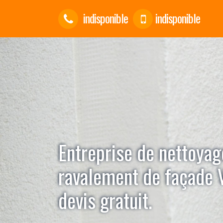
indisponible
indisponible
Entreprise de nettoyag
ravalement de façade V
devis gratuit.