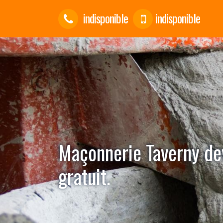
indisponible
indisponible
Maçonnerie Taverny dev
gratuit.