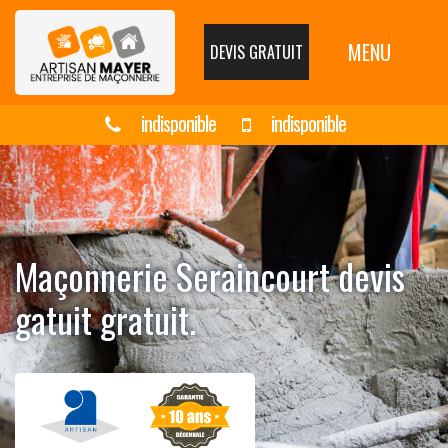
MENU
DEVIS GRATUIT
indisponible
indisponible
Maçonnerie Seraincourt devis
gatuit gratuit.