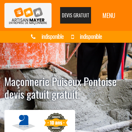
MENU
DEVIS GRATUIT
indisponible
indisponible
Maçonnerie Puiseux Pontoise
devis gatuit gratuit.