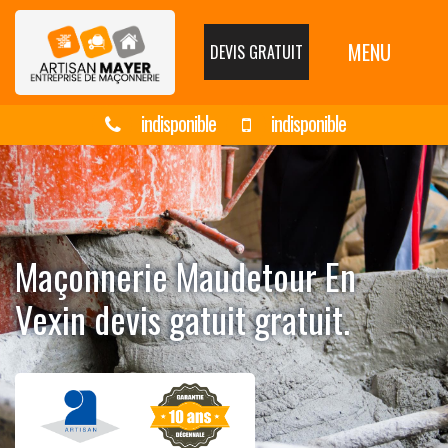
MENU
DEVIS GRATUIT
indisponible
indisponible
Maçonnerie Maudetour En
Vexin devis gatuit gratuit.