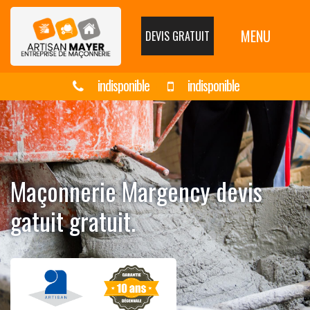
MENU
DEVIS GRATUIT
indisponible
indisponible
Maçonnerie Margency devis
gatuit gratuit.