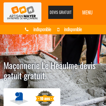
MENU
DEVIS GRATUIT
indisponible
indisponible
Maçonnerie Le Heaulme devis
gatuit gratuit.