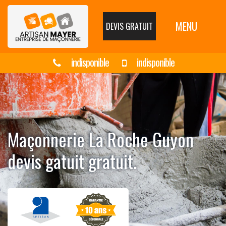
MENU
DEVIS GRATUIT
indisponible
indisponible
Maçonnerie La Roche Guyon
devis gatuit gratuit.