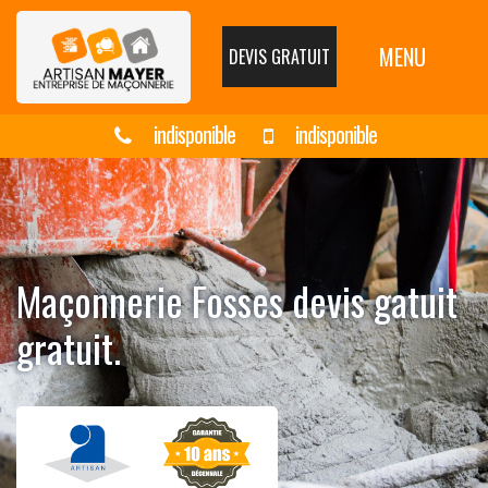
MENU
DEVIS GRATUIT
indisponible
indisponible
Maçonnerie Fosses devis gatuit
gratuit.