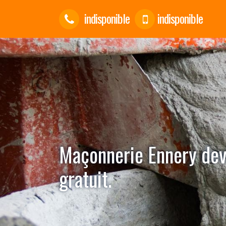
indisponible
indisponible
Maçonnerie Ennery devi
gratuit.