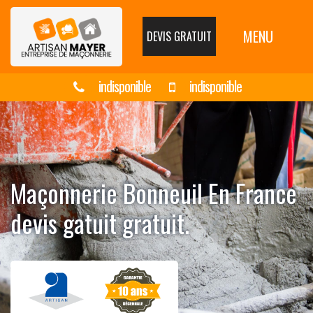
MENU
DEVIS GRATUIT
indisponible
indisponible
Maçonnerie Bonneuil En France
devis gatuit gratuit.