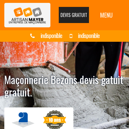
MENU
DEVIS GRATUIT
indisponible
indisponible
Maçonnerie Bezons devis gatuit
gratuit.