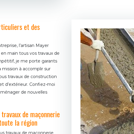
iculiers et des
reprise, l’artisan Mayer
 en main tous vos travaux de
étitif, je me porte garants
la mission à accomplir sur
 tous travaux de construction
et d’extérieur. Confiez-moi
 aménager de nouvelles
 travaux de maçonnerie
toute la région
ous travaux de maçonnerie