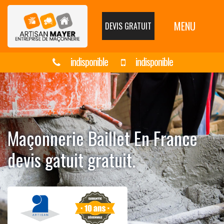
MENU
DEVIS GRATUIT
indisponible
indisponible
Maçonnerie Baillet En France
devis gatuit gratuit.