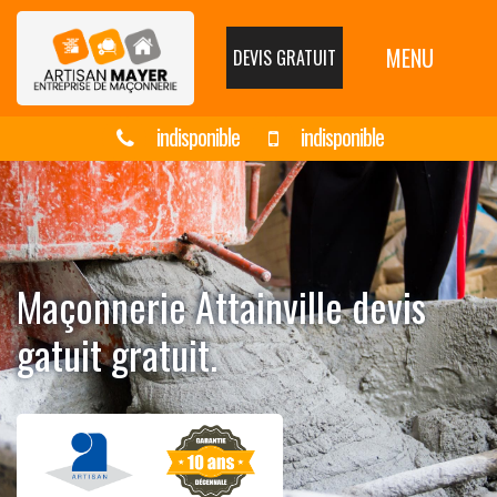
MENU
DEVIS GRATUIT
indisponible
indisponible
Maçonnerie Attainville devis
gatuit gratuit.