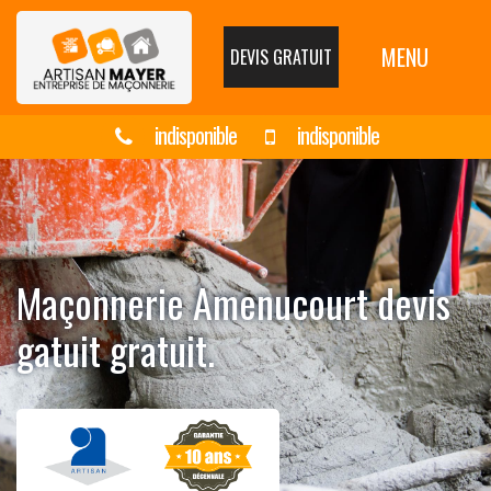
MENU
DEVIS GRATUIT
indisponible
indisponible
Maçonnerie Amenucourt devis
gatuit gratuit.