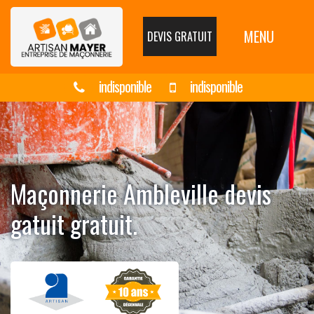
MENU
DEVIS GRATUIT
indisponible
indisponible
Maçonnerie Ambleville devis
gatuit gratuit.